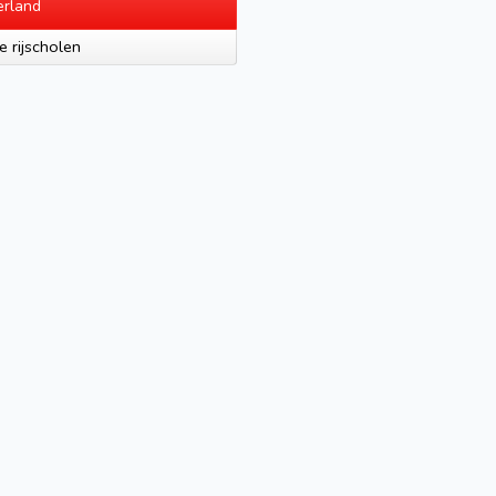
rland
e rijscholen