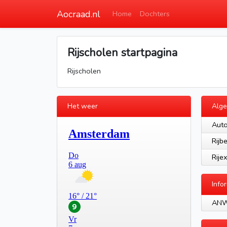
Aocraad.nl
Home
Dochters
Rijscholen startpagina
Rijscholen
Het weer
Alg
Auto
Rijb
Rije
Info
AN