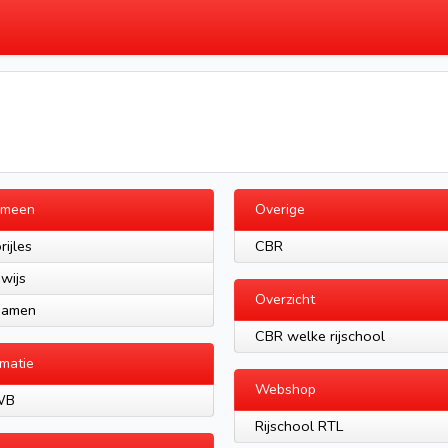
emeen
Overige
rijles
CBR
ewijs
Overzicht
xamen
CBR welke rijschool
rmatie
Webshop
WB
Rijschool RTL